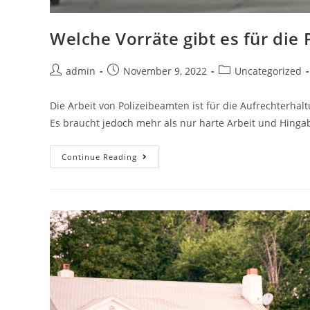
Welche Vorräte gibt es für die 
Post
Post
Post
admin
November 9, 2022
Uncategorized
author:
published:
category:
Die Arbeit von Polizeibeamten ist für die Aufrechterha
Es braucht jedoch mehr als nur harte Arbeit und Hingab
Welche
Continue Reading
Vorräte
Gibt
Es
Für
Die
Polizei?