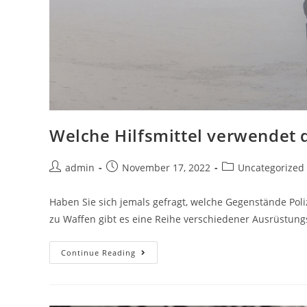
Welche Hilfsmittel verwendet d
Post
Post
Post
admin
November 17, 2022
Uncategorized
author:
published:
category:
Haben Sie sich jemals gefragt, welche Gegenstände Poli
zu Waffen gibt es eine Reihe verschiedener Ausrüstung
Welche
Continue Reading
Hilfsmittel
Verwendet
Die
Polizei?